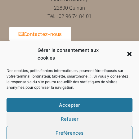
22800 Quintin
Tél. : 02 96 74 84 01
Contactez-nous
Gérer le consentement aux
cookies
Horaires d'ouverture de la mairie
Des cookies, petits fichiers informatiques, peuvent être déposés sur
votre terminal (ordinateur, tablette, smartphone...). Si vous y consentez,
le responsable du site pourra recueillir des statistiques de visites
anonymes pour optimiser la navigation.
Accepter
Refuser
Préférences