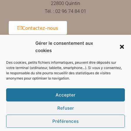
22800 Quintin
Tél. : 02 96 74 84 01
Contactez-nous
Gérer le consentement aux
cookies
Horaires d'ouverture de la mairie
Des cookies, petits fichiers informatiques, peuvent être déposés sur
votre terminal (ordinateur, tablette, smartphone...). Si vous y consentez,
le responsable du site pourra recueillir des statistiques de visites
anonymes pour optimiser la navigation.
Accepter
Refuser
Préférences
Mode sombre :