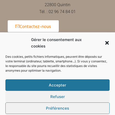
22800 Quintin
Tél. : 02 96 74 84 01
Contactez-nous
Gérer le consentement aux
cookies
Horaires d'ouverture de la mairie
Des cookies, petits fichiers informatiques, peuvent être déposés sur
votre terminal (ordinateur, tablette, smartphone...). Si vous y consentez,
le responsable du site pourra recueillir des statistiques de visites
anonymes pour optimiser la navigation.
Accepter
Refuser
Préférences
Mode sombre :