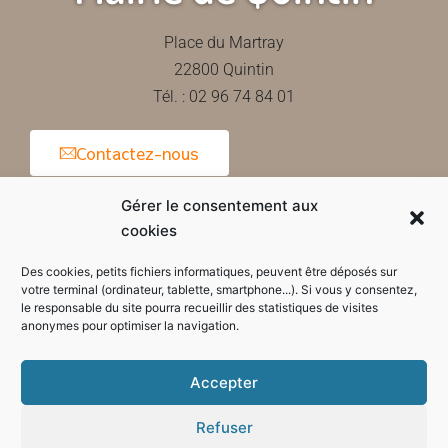
Place du Martray
22800 Quintin
Tél. : 02 96 74 84 01
Contactez-nous
Gérer le consentement aux
cookies
Horaires d'ouverture de la mairie
Des cookies, petits fichiers informatiques, peuvent être déposés sur
votre terminal (ordinateur, tablette, smartphone...). Si vous y consentez,
le responsable du site pourra recueillir des statistiques de visites
anonymes pour optimiser la navigation.
Accepter
Refuser