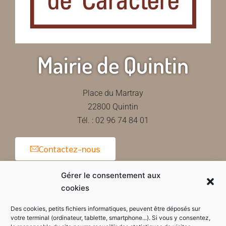
Mairie de Quintin
Place du Martray
22800 Quintin
Tél. : 02 96 74 84 01
Contactez-nous
Gérer le consentement aux
cookies
Horaires d'ouverture de la mairie
Des cookies, petits fichiers informatiques, peuvent être déposés sur
votre terminal (ordinateur, tablette, smartphone...). Si vous y consentez,