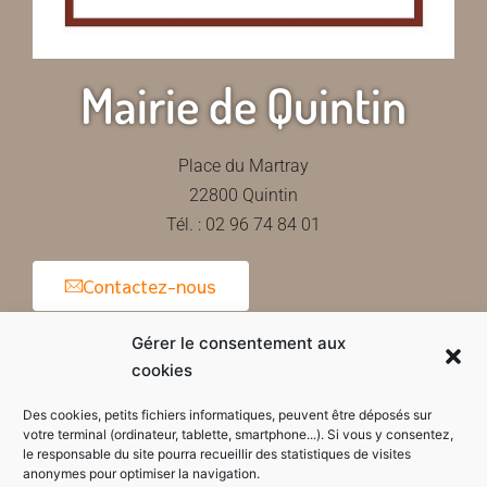
Mairie de Quintin
Place du Martray
22800 Quintin
Tél. : 02 96 74 84 01
Contactez-nous
Gérer le consentement aux
cookies
Horaires d'ouverture de la mairie
Des cookies, petits fichiers informatiques, peuvent être déposés sur
votre terminal (ordinateur, tablette, smartphone...). Si vous y consentez,
le responsable du site pourra recueillir des statistiques de visites
anonymes pour optimiser la navigation.