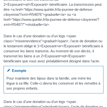
2<Exposant>nd</Exposant> bénéficiaire. La transmission peut
être <a href="https://www.quintin.fr/la-journee-de-defense-
citoyenne/?xml=R54876">graduelle</a> ou <a
href="https://www.quintin.fr/la-journee-de-defense-citoyenne/?
xml=R54877">résiduelle</a>.
Dans le cas d'une donation ou d'un legs <span
class="miseenevidence">graduel</span>, l'acte de donation ou
le testament oblige le 1<Exposant>er</Exposant> bénéficiaire à
conserver les biens transmis. Au moment de son décès, il
transmet les biens à un 2<Exposant>nd</Exposant>
bénéficiaire que vous avez préalablement désigné dans l'acte.
Exemple
Pour maintenir des bijoux dans la famille, une mère les
lègue à sa fille. Celle-ci devra les conserver et les remettre à
ses propres enfants.
Dans le cas d'une donation ou d'un legs <span
class="miseenevidence">résiduel</span>, l'acte de donation ou