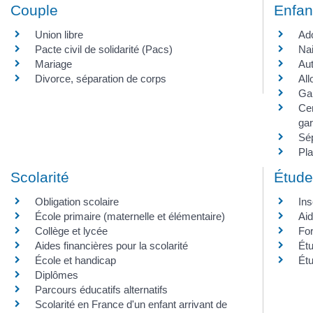
Couple
Enfan
Union libre
Ad
Pacte civil de solidarité (Pacs)
Na
Mariage
Aut
Divorce, séparation de corps
All
Gar
Cen
ga
Sép
Pla
Scolarité
Étude
Obligation scolaire
Ins
École primaire (maternelle et élémentaire)
Aid
Collège et lycée
For
Aides financières pour la scolarité
Étu
École et handicap
Étu
Diplômes
Parcours éducatifs alternatifs
Scolarité en France d'un enfant arrivant de