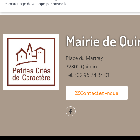
comarquage developpé par
baseo.io
Mairie de Qui
Place du Martray
22800 Quintin
Tél. : 02 96 74 84 01
Contactez-nous