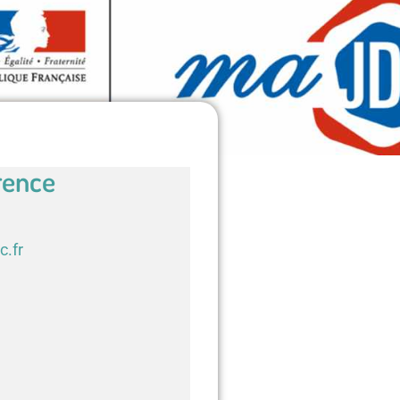
rence
c.fr