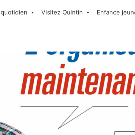
 quotidien
Visitez Quintin
Enfance jeun