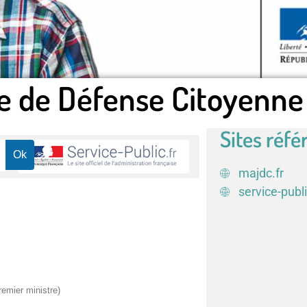
e de Défense Citoyenne
Sites réfé
majdc.fr
service-publi
remier ministre)