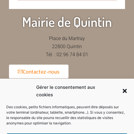
Mairie de Quintin
Place du Martray
22800 Quintin
Tél. : 02 96 74 84 01
Contactez-nous
Gérer le consentement aux
cookies
Horaires d'ouverture de la mairie
Des cookies, petits fichiers informatiques, peuvent être déposés sur
votre terminal (ordinateur, tablette, smartphone...). Si vous y consentez,
le responsable du site pourra recueillir des statistiques de visites
anonymes pour optimiser la navigation.