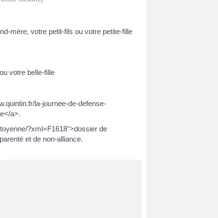
-mère, votre petit-fils ou votre petite-fille
u votre belle-fille
quintin.fr/la-journee-de-defense-
e</a>.
-citoyenne/?xml=F1618">dossier de
arenté et de non-alliance.