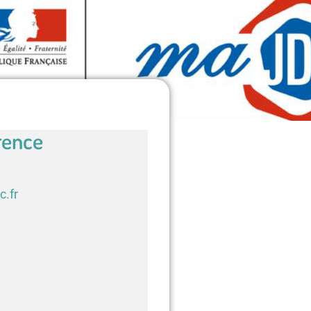
rence
c.fr