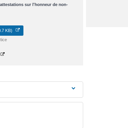
t attestations sur l'honneur de non-
00.7 KB)
tice
s