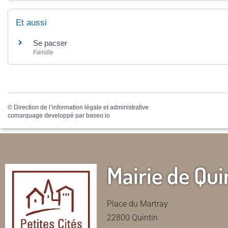
Et aussi
Se pacser
Famille
©
Direction de l’information légale et administrative
comarquage developpé par
baseo.io
Mairie de Qui
Place du Martray
22800 Quintin