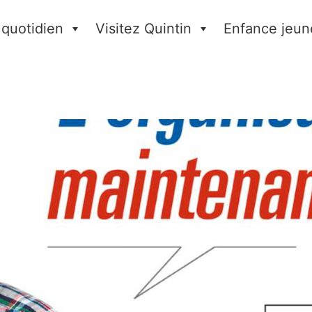
 quotidien
Visitez Quintin
Enfance jeun