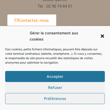
Tél. : 02 96 74 84 01
Contactez-nous
Gérer le consentement aux
cookies
Horaires d'ouverture de la mairie
Des cookies, petits fichiers informatiques, peuvent être déposés sur
votre terminal (ordinateur, tablette, smartphone...). Si vous y consentez,
le responsable du site pourra recueillir des statistiques de visites
anonymes pour optimiser la navigation.
Accepter
Refuser
Préférences
Mode sombre :