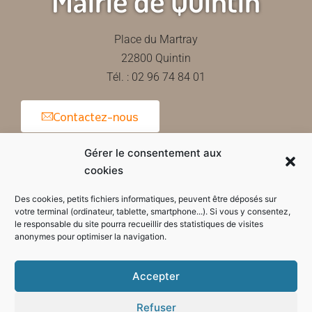
Mairie de Quintin
Place du Martray
22800 Quintin
Tél. : 02 96 74 84 01
Contactez-nous
Gérer le consentement aux
cookies
Horaires d'ouverture de la mairie
Des cookies, petits fichiers informatiques, peuvent être déposés sur
votre terminal (ordinateur, tablette, smartphone...). Si vous y consentez,
le responsable du site pourra recueillir des statistiques de visites
anonymes pour optimiser la navigation.
Accepter
Refuser