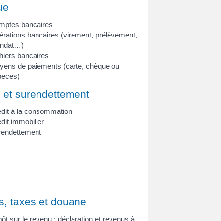
ue
mptes bancaires
rations bancaires (virement, prélèvement,
ndat…)
hiers bancaires
yens de paiements (carte, chèque ou
pèces)
t et surendettement
dit à la consommation
dit immobilier
rendettement
s, taxes et douane
ôt sur le revenu : déclaration et revenus à