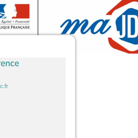
rence
c.fr