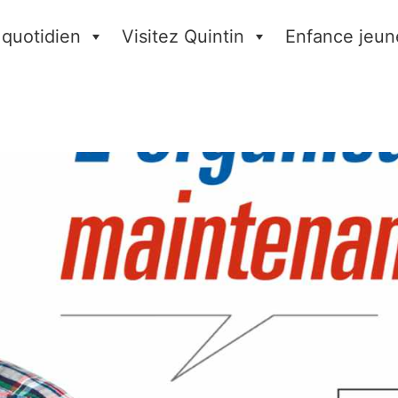
 quotidien
Visitez Quintin
Enfance jeun