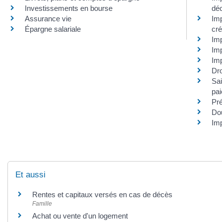
Investissements en bourse
déc
Assurance vie
Imp
Épargne salariale
cré
Imp
Im
Imp
Dro
Sai
pa
Pr
Do
Imp
Et aussi
Rentes et capitaux versés en cas de décès
Famille
Achat ou vente d'un logement