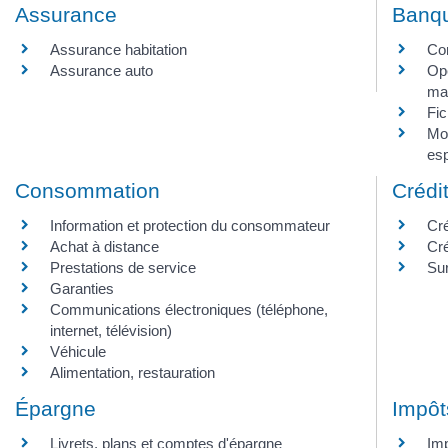
Assurance
Banq
Assurance habitation
Co
Assurance auto
Opé
ma
Fic
Mo
es
Consommation
Crédi
Information et protection du consommateur
Cré
Achat à distance
Cré
Prestations de service
Su
Garanties
Communications électroniques (téléphone,
internet, télévision)
Véhicule
Alimentation, restauration
Épargne
Impôt
Livrets, plans et comptes d'épargne
Imp