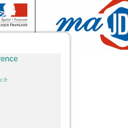
rence
c.fr