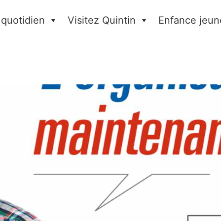
 quotidien
Visitez Quintin
Enfance jeun