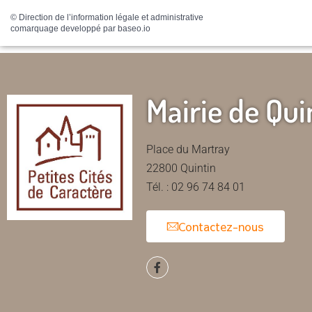
©
Direction de l’information légale et administrative
comarquage developpé par
baseo.io
Mairie de Qui
Place du Martray
22800 Quintin
Tél. : 02 96 74 84 01
Contactez-nous