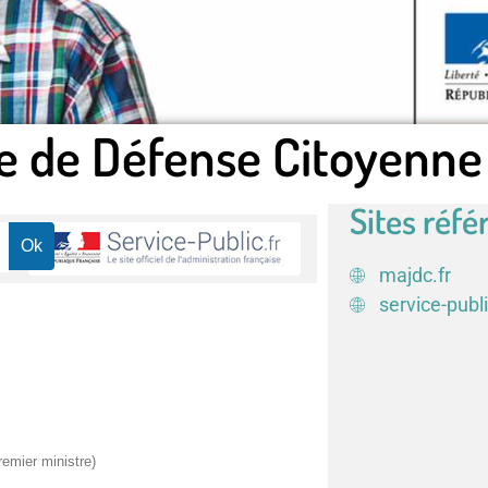
e de Défense Citoyenne
Sites réfé
majdc.fr
service-publi
remier ministre)