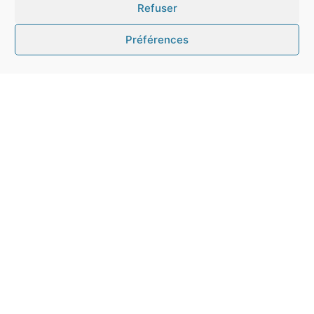
Refuser
Préférences
Mode sombre :
Mairie de Quintin
Place du Martray
22800 Quintin
Tél. : 02 96 74 84 01
Contactez-nous