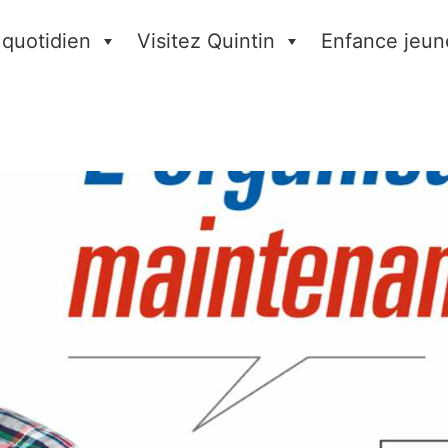
 quotidien
Visitez Quintin
Enfance jeun