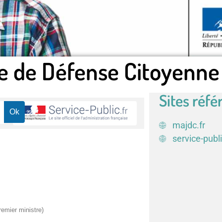
e de Défense Citoyenne
Sites réfé
majdc.fr
service-publi
remier ministre)