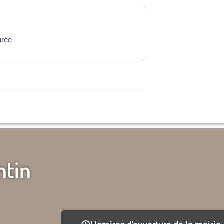
urée
ntin