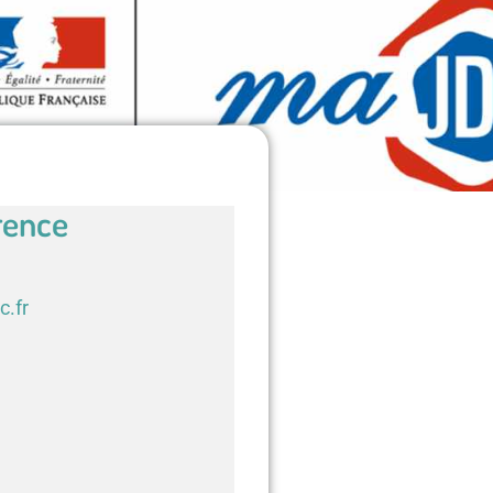
rence
c.fr