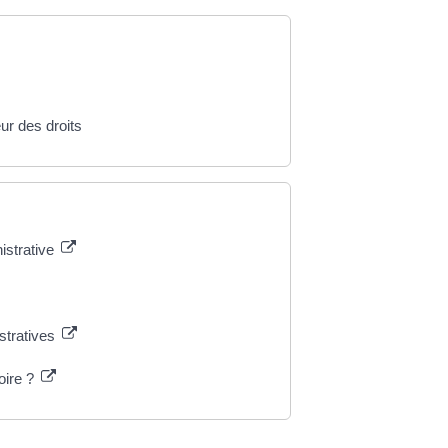
eur des droits
istrative
istratives
toire ?