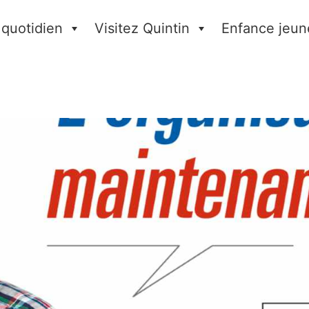
 quotidien
Visitez Quintin
Enfance jeun