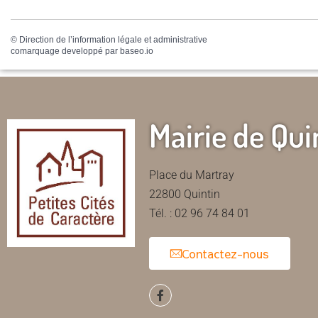
©
Direction de l’information légale et administrative
comarquage developpé par
baseo.io
Mairie de Qui
Place du Martray
22800 Quintin
Tél. : 02 96 74 84 01
Contactez-nous