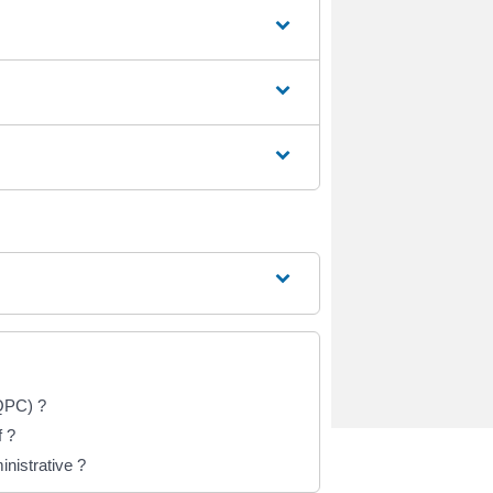
(QPC) ?
f ?
inistrative ?