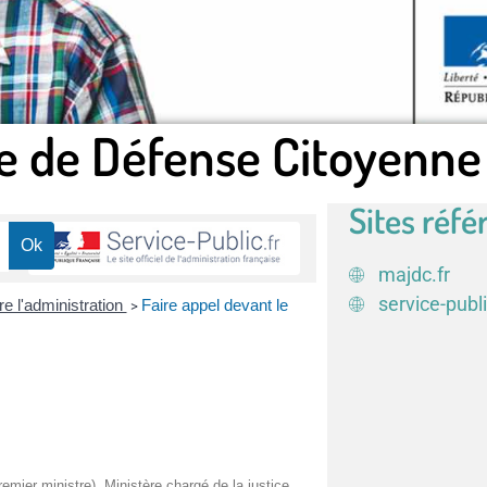
e de Défense Citoyenne
Sites réfé
majdc.fr
service-publi
re l'administration
Faire appel devant le
>
remier ministre), Ministère chargé de la justice