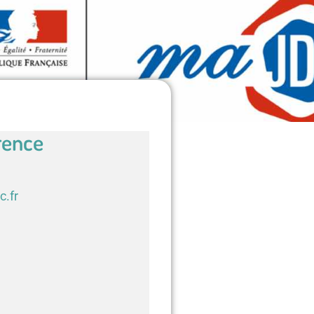
rence
c.fr