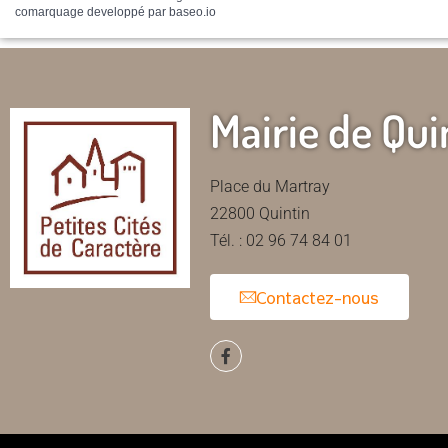
comarquage developpé par
baseo.io
Mairie de Qui
Place du Martray
22800 Quintin
Tél. : 02 96 74 84 01
Contactez-nous