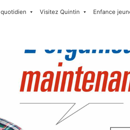
 quotidien
Visitez Quintin
Enfance jeun