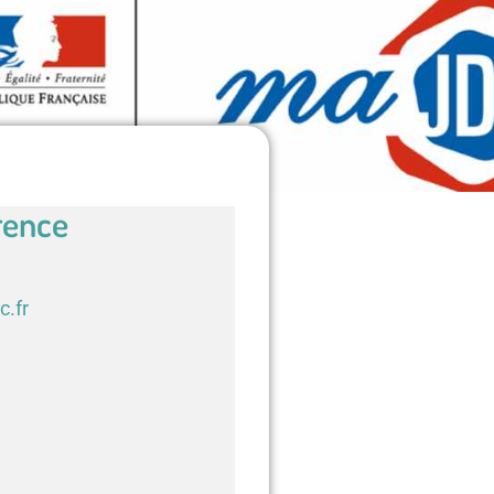
rence
c.fr