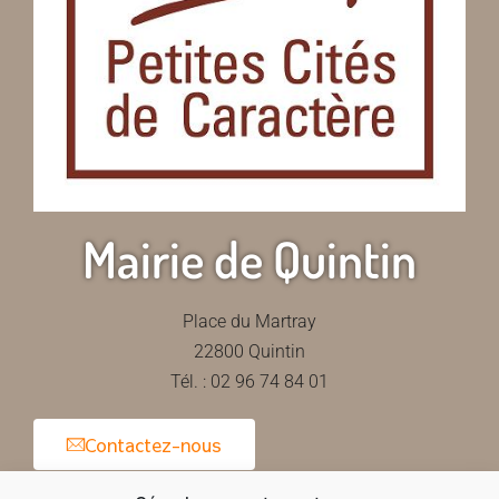
Mairie de Quintin
Place du Martray
22800 Quintin
Tél. : 02 96 74 84 01
Contactez-nous