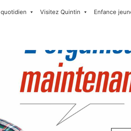
 quotidien
Visitez Quintin
Enfance jeun