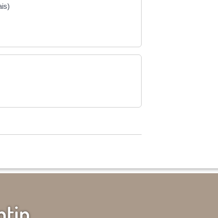
ais)
ntin