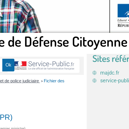
e de Défense Citoyenne
Sites réfé
majdc.fr
service-publi
 et de police judiciaire
Fichier des
>
FPR)
remier ministre)