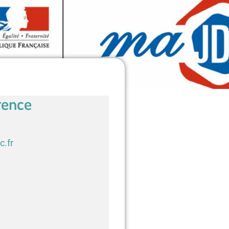
rence
c.fr