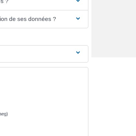
s ?
ion de ses données ?
aeg)