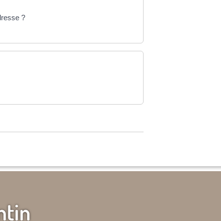
dresse ?
ntin