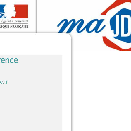
rence
c.fr