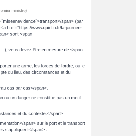
remier ministre)
="miseenevidence">transport</span> (par
 href="https://www.quintin.fr/la-journee-
pan> sont <span
ule….), vous devez être en mesure de <span
orter une arme, les forces de l'ordre, ou le
te du lieu, des circonstances et du
>au cas par cas</span>.
ion ou un danger ne constitue pas un motif
stances et du contexte.</span>
ntation</span> sur le port et le transport
s s'appliquent</span> :