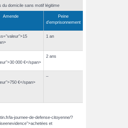
 du domicile sans motif légitime
Amende
Peine
d'emprisonnement
ss="valeur">15
1 an
an>
2 ans
leur">30 000 €</span>
–
leur">750 €</span>
in.fr/la-journee-de-defense-citoyenne/?
miseenevidence">achetées et