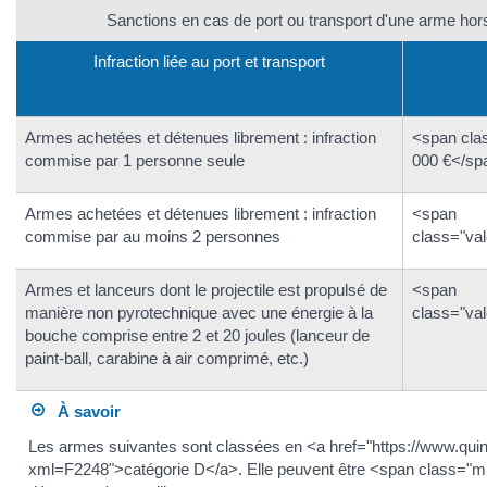
Sanctions en cas de port ou transport d'une arme hors
Infraction liée au port et transport
Armes achetées et détenues librement : infraction
<span cla
commise par 1 personne seule
000 €</sp
Armes achetées et détenues librement : infraction
<span
commise par au moins 2 personnes
class="va
Armes et lanceurs dont le projectile est propulsé de
<span
manière non pyrotechnique avec une énergie à la
class="va
bouche comprise entre 2 et 20 joules (lanceur de
paint-ball, carabine à air comprimé, etc.)
À savoir
Les armes suivantes sont classées en <a href="https://www.quint
xml=F2248">catégorie D</a>. Elle peuvent être <span class="