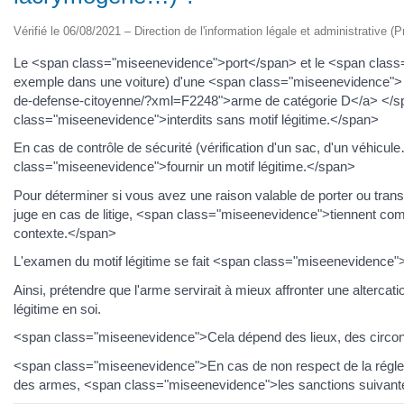
Vérifié le 06/08/2021 – Direction de l'information légale et administrative (P
Le <span class="miseenevidence">port</span> et le <span class
exemple dans une voiture) d'une <span class="miseenevidence"> <a
de-defense-citoyenne/?xml=F2248">arme de catégorie D</a> </s
class="miseenevidence">interdits sans motif légitime.</span>
En cas de contrôle de sécurité (vérification d'un sac, d'un véhic
class="miseenevidence">fournir un motif légitime.</span>
Pour déterminer si vous avez une raison valable de porter ou transp
juge en cas de litige, <span class="miseenevidence">tiennent comp
contexte.</span>
L'examen du motif légitime se fait <span class="miseenevidence"
Ainsi, prétendre que l'arme servirait à mieux affronter une altercat
légitime en soi.
<span class="miseenevidence">Cela dépend des lieux, des circon
<span class="miseenevidence">En cas de non respect de la régleme
des armes, <span class="miseenevidence">les sanctions suivante