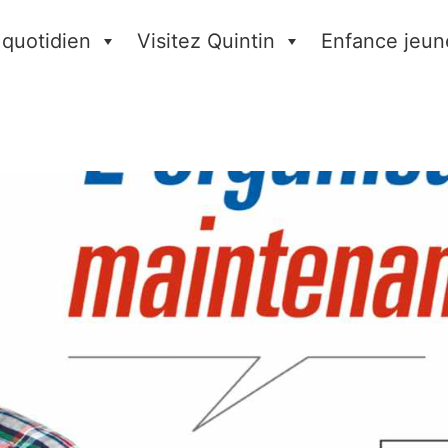
 quotidien
Visitez Quintin
Enfance jeun