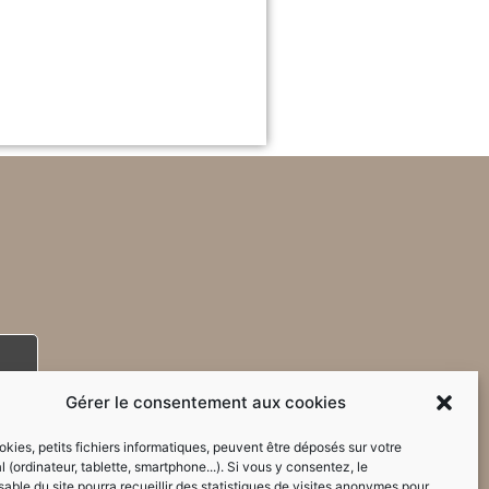
Gérer le consentement aux cookies
kies, petits fichiers informatiques, peuvent être déposés sur votre
l (ordinateur, tablette, smartphone...). Si vous y consentez, le
able du site pourra recueillir des statistiques de visites anonymes pour