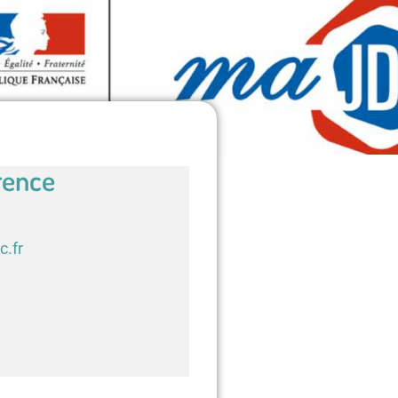
rence
c.fr