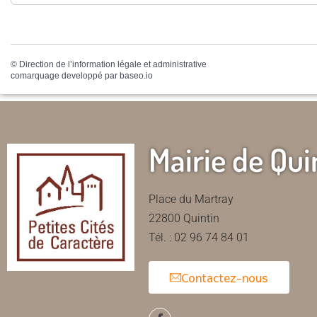
©
Direction de l’information légale et administrative
comarquage developpé par
baseo.io
Mairie de Qui
Place du Martray
22800 Quintin
Tél. : 02 96 74 84 01
Contactez-nous