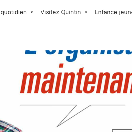
 quotidien
Visitez Quintin
Enfance jeun