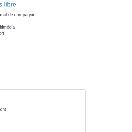
 libre
imal de compagnie
ltimédia
rt
ion)
)