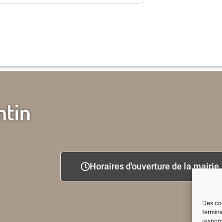
ntin
Horaires d'ouverture de la mairie
Des coo
termina
respons