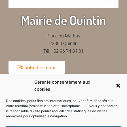
Mairie de Quintin
Place du Martray
22800 Quintin
Tél. : 02 96 74 84 01
Contactez-nous
Gérer le consentement aux
cookies
Horaires d'ouverture de la mairie
Des cookies, petits fichiers informatiques, peuvent être déposés sur
votre terminal (ordinateur, tablette, smartphone...). Si vous y consentez,
le responsable du site pourra recueillir des statistiques de visites
anonymes pour optimiser la navigation.