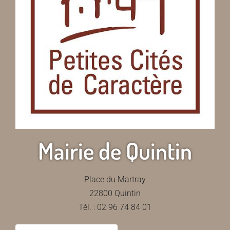
Mairie de Quintin
Place du Martray
22800 Quintin
Tél. : 02 96 74 84 01