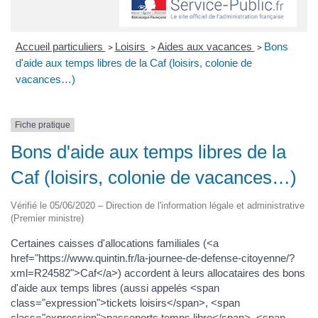
Accueil particuliers
Loisirs
Aides aux vacances
Bons
>
>
>
d'aide aux temps libres de la Caf (loisirs, colonie de
vacances…)
Fiche pratique
Bons d'aide aux temps libres de la
Caf (loisirs, colonie de vacances…)
Vérifié le 05/06/2020 – Direction de l'information légale et administrative
(Premier ministre)
Certaines caisses d'allocations familiales (<a
href="https://www.quintin.fr/la-journee-de-defense-citoyenne/?
xml=R24582">Caf</a>) accordent à leurs allocataires des bons
d'aide aux temps libres (aussi appelés <span
class="expression">tickets loisirs</span>, <span
class="expression">passeports temps libre</span>, <span