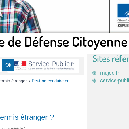
e de Défense Citoyenne
Sites réfé
majdc.fr
service-publi
ermis étranger
Peut-on conduire en
>
ermis étranger ?
remier ministre)