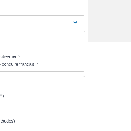
outre-mer ?
e conduire français ?
E)
 études)