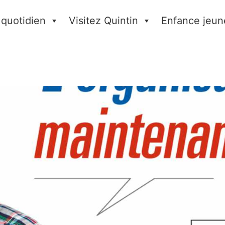
 quotidien
Visitez Quintin
Enfance jeun