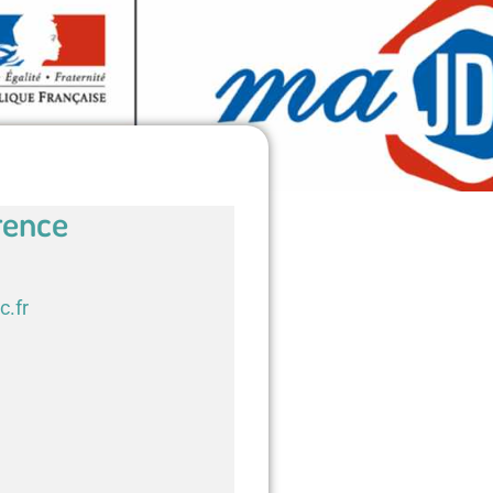
rence
c.fr