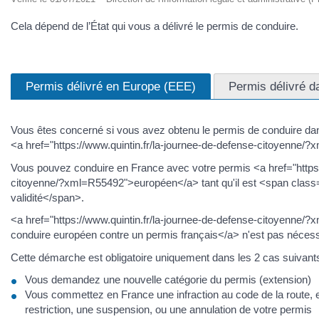
Cela dépend de l’État qui vous a délivré le permis de conduire.
Permis délivré en Europe (EEE)
Permis délivré d
Vous êtes concerné si vous avez obtenu le permis de conduire d
<a href="https://www.quintin.fr/la-journee-de-defense-citoyenne
Vous pouvez conduire en France avec votre permis <a href="https:
citoyenne/?xml=R55492">européen</a> tant qu'il est <span clas
validité</span>.
<a href="https://www.quintin.fr/la-journee-de-defense-citoyenne/
conduire européen contre un permis français</a> n'est pas nécess
Cette démarche est obligatoire uniquement dans les 2 cas suivants
Vous demandez une nouvelle catégorie du permis (extension)
Vous commettez en France une infraction au code de la route, e
restriction, une suspension, ou une annulation de votre permis