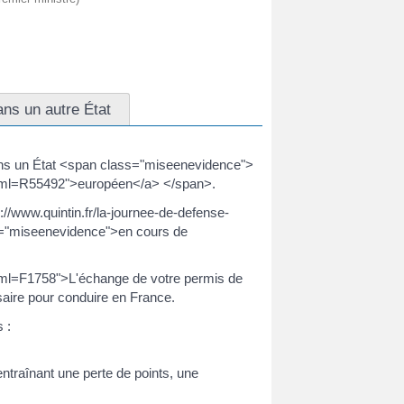
ans un autre État
ans un État <span class="miseenevidence">
/?xml=R55492">européen</a> </span>.
//www.quintin.fr/la-journee-de-defense-
s="miseenevidence">en cours de
?xml=F1758">L'échange de votre permis de
aire pour conduire en France.
 :
ntraînant une perte de points, une