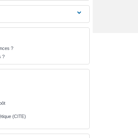
ences ?
s ?
pôt
gétique (CITE)