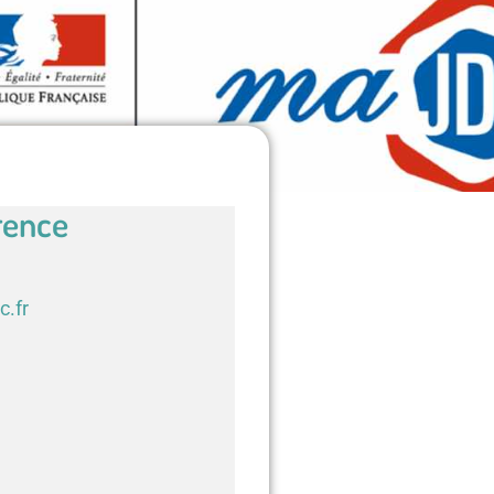
rence
c.fr