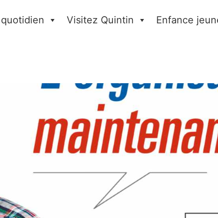
 quotidien
Visitez Quintin
Enfance jeun