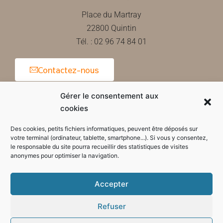
Place du Martray
22800 Quintin
Tél. : 02 96 74 84 01
Contactez-nous
Gérer le consentement aux
cookies
Horaires d'ouverture de la mairie
Des cookies, petits fichiers informatiques, peuvent être déposés sur
votre terminal (ordinateur, tablette, smartphone...). Si vous y consentez,
le responsable du site pourra recueillir des statistiques de visites
anonymes pour optimiser la navigation.
Accepter
Refuser