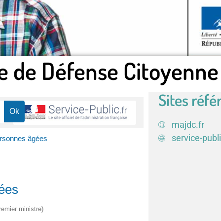
e de Défense Citoyenne
Sites réfé
majdc.fr
service-publi
personnes âgées
gées
remier ministre)