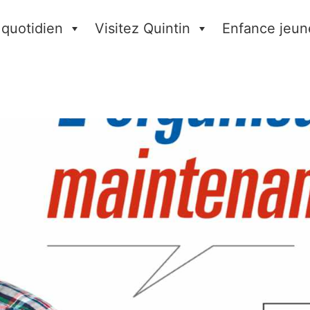
 quotidien
Visitez Quintin
Enfance jeun