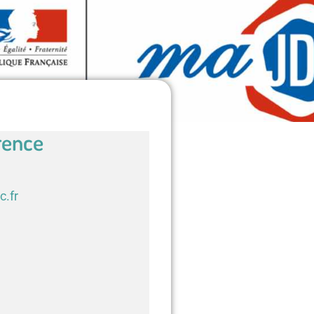
rence
c.fr