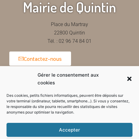
Mairie de Quintin
Place du Martray
22800 Quintin
Tél. : 02 96 74 84 01
Contactez-nous
Gérer le consentement aux
cookies
Horaires d'ouverture de la mairie
Des cookies, petits fichiers informatiques, peuvent être déposés sur
votre terminal (ordinateur, tablette, smartphone...). Si vous y consentez,
le responsable du site pourra recueillir des statistiques de visites
anonymes pour optimiser la navigation.
Accepter