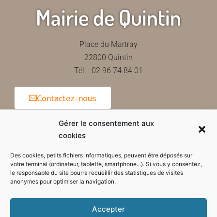
Mairie de Quintin
Place du Martray
22800 Quintin
Tél. : 02 96 74 84 01
Contactez-nous
Gérer le consentement aux
cookies
Horaires d'ouverture de la mairie
Des cookies, petits fichiers informatiques, peuvent être déposés sur
votre terminal (ordinateur, tablette, smartphone...). Si vous y consentez,
le responsable du site pourra recueillir des statistiques de visites
anonymes pour optimiser la navigation.
Accepter