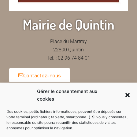
Mairie de Quintin
Place du Martray
22800 Quintin
Tél. : 02 96 74 84 01
Contactez-nous
Gérer le consentement aux
cookies
Horaires d'ouverture de la mairie
Des cookies, petits fichiers informatiques, peuvent être déposés sur
votre terminal (ordinateur, tablette, smartphone...). Si vous y consentez,
le responsable du site pourra recueillir des statistiques de visites
anonymes pour optimiser la navigation.