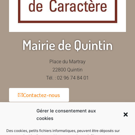
Mairie de Quintin
Place du Martray
22800 Quintin
Tél. : 02 96 74 84 01
Contactez-nous
Gérer le consentement aux
cookies
Horaires d'ouverture de la mairie
Des cookies, petits fichiers informatiques, peuvent être déposés sur