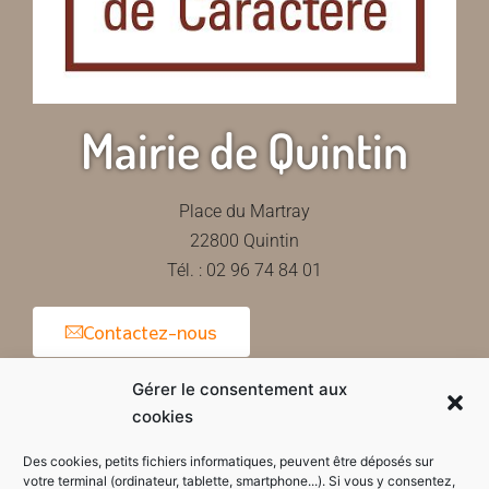
Mairie de Quintin
Place du Martray
22800 Quintin
Tél. : 02 96 74 84 01
Contactez-nous
Gérer le consentement aux
cookies
Horaires d'ouverture de la mairie
Des cookies, petits fichiers informatiques, peuvent être déposés sur
votre terminal (ordinateur, tablette, smartphone...). Si vous y consentez,