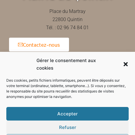
Place du Martray
22800 Quintin
Tél. : 02 96 74 84 01
Contactez-nous
Gérer le consentement aux
cookies
Horaires d'ouverture de la mairie
Des cookies, petits fichiers informatiques, peuvent être déposés sur
votre terminal (ordinateur, tablette, smartphone...). Si vous y consentez,
le responsable du site pourra recueillir des statistiques de visites
anonymes pour optimiser la navigation.
Accepter
Refuser