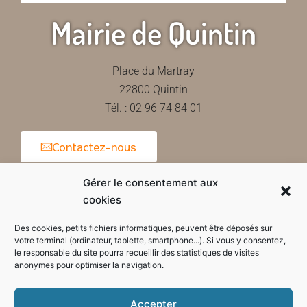
Mairie de Quintin
Place du Martray
22800 Quintin
Tél. : 02 96 74 84 01
Contactez-nous
Gérer le consentement aux
cookies
Horaires d'ouverture de la mairie
Des cookies, petits fichiers informatiques, peuvent être déposés sur
votre terminal (ordinateur, tablette, smartphone...). Si vous y consentez,
le responsable du site pourra recueillir des statistiques de visites
anonymes pour optimiser la navigation.
Accepter