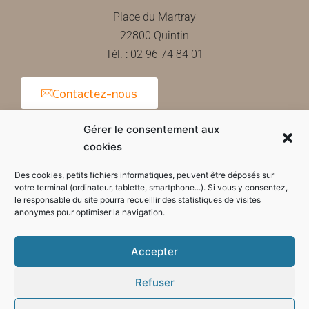
Place du Martray
22800 Quintin
Tél. : 02 96 74 84 01
Contactez-nous
Gérer le consentement aux
cookies
Horaires d'ouverture de la mairie
Des cookies, petits fichiers informatiques, peuvent être déposés sur
votre terminal (ordinateur, tablette, smartphone...). Si vous y consentez,
le responsable du site pourra recueillir des statistiques de visites
anonymes pour optimiser la navigation.
Accepter
Refuser