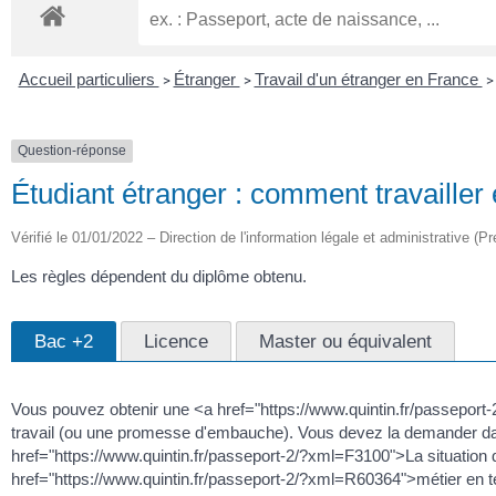
Accueil particuliers
Étranger
Travail d'un étranger en France
>
>
>
Question-réponse
Étudiant étranger : comment travailler
Vérifié le 01/01/2022 – Direction de l'information légale et administrative (Pr
Les règles dépendent du diplôme obtenu.
Bac +2
Licence
Master ou équivalent
Vous pouvez obtenir une <a href="https://www.quintin.fr/passeport-
travail (ou une promesse d'embauche). Vous devez la demander dans 
href="https://www.quintin.fr/passeport-2/?xml=F3100">La situation
href="https://www.quintin.fr/passeport-2/?xml=R60364">métier en te