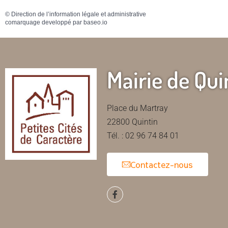
©
Direction de l’information légale et administrative
comarquage developpé par
baseo.io
Mairie de Qui
Place du Martray
22800 Quintin
Tél. : 02 96 74 84 01
Contactez-nous