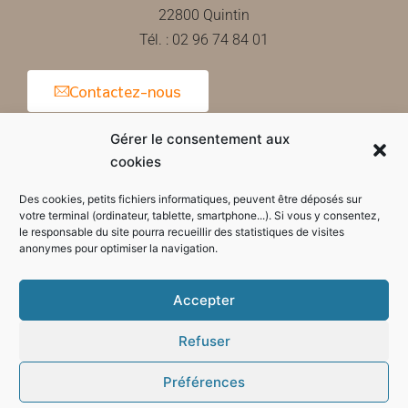
22800 Quintin
Tél. : 02 96 74 84 01
Contactez-nous
Gérer le consentement aux
cookies
Horaires d'ouverture de la mairie
Des cookies, petits fichiers informatiques, peuvent être déposés sur
votre terminal (ordinateur, tablette, smartphone...). Si vous y consentez,
le responsable du site pourra recueillir des statistiques de visites
anonymes pour optimiser la navigation.
Accepter
Refuser
Préférences
Mode sombre :