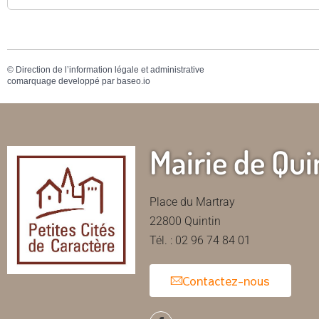
©
Direction de l’information légale et administrative
comarquage developpé par
baseo.io
Mairie de Qui
Place du Martray
22800 Quintin
Tél. : 02 96 74 84 01
Contactez-nous