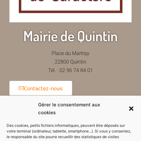
Mairie de Quintin
Place du Martray
22800 Quintin
Tél. : 02 96 74 84 01
Contactez-nous
Gérer le consentement aux
cookies
Horaires d'ouverture de la mairie
Des cookies, petits fichiers informatiques, peuvent être déposés sur
votre terminal (ordinateur, tablette, smartphone...). Si vous y consentez,
le responsable du site pourra recueillir des statistiques de visites