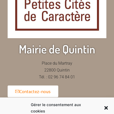
Mairie de Quintin
Place du Martray
22800 Quintin
Tél. : 02 96 74 84 01
Contactez-nous
Gérer le consentement aux
cookies