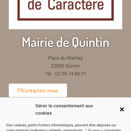
Mairie de Quintin
Place du Martray
22800 Quintin
Tél. : 02 96 74 84 01
Contactez-nous
Gérer le consentement aux
cookies
Horaires d'ouverture de la mairie
Des cookies, petits fichiers informatiques, peuvent être déposés sur
votre terminal (ordinateur, tablette, smartphone...). Si vous y consentez,