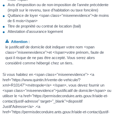
Avis d'imposition ou de non-imposition de l'année précédente
(impôt sur le revenu, taxe d'habitation ou taxe foncière)
Quittance de loyer <span class="miseenevidence">de moins
de 6 mois</span>
Titre de propriété ou contrat de location (bail)
Attestation d'assurance logement
Attention :
le justificatif de domicile doit indiquer votre nom <span
class="miseenevidence">et </span>votre prénom, faute de
quoi il risque de ne pas être accepté. Vous serez alors
considéré comme hébergé chez un tiers.
Si vous habitez en <span class="miseenevidence"> <a
href="https://www.quintin.fr/vente-de-vehicule/?
xml=R10147">métropole</a> </span>, vous devez fournir un
<span class="miseenevidence">justificatif de domicile</span> ou
utiliser le <a href="https://permisdeconduire.ants.gouv.fr/aide-et-
contact/justif-adresse" target="_blank">dispositif
Justif'Adresse</a> .<a
href="https://permisdeconduire.ants.gouv.fr/aide-et-contact/justif-