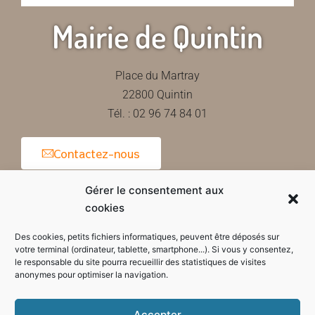
Mairie de Quintin
Place du Martray
22800 Quintin
Tél. : 02 96 74 84 01
Contactez-nous
Gérer le consentement aux
cookies
Horaires d'ouverture de la mairie
Des cookies, petits fichiers informatiques, peuvent être déposés sur
votre terminal (ordinateur, tablette, smartphone...). Si vous y consentez,
le responsable du site pourra recueillir des statistiques de visites
anonymes pour optimiser la navigation.
Accepter