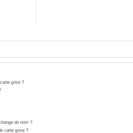
carte grise ?
?
e change de nom ?
e carte grise ?