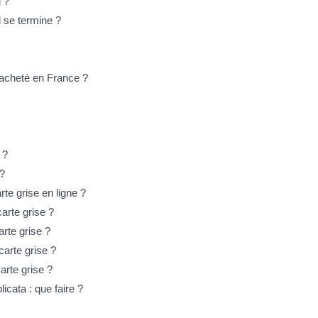
g ?
l se termine ?
acheté en France ?
 ?
 ?
rte grise en ligne ?
arte grise ?
arte grise ?
carte grise ?
arte grise ?
icata : que faire ?