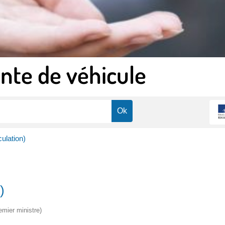
nte de véhicule
culation)
)
emier ministre)