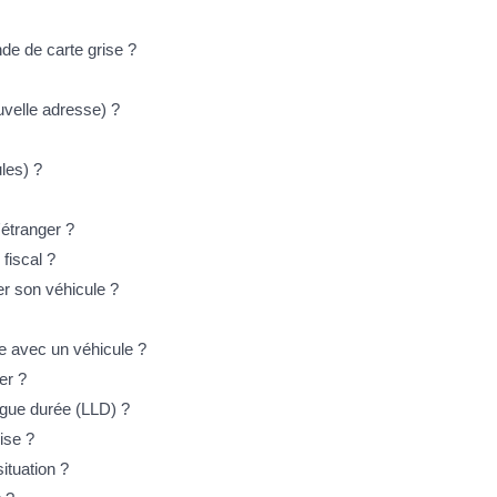
de de carte grise ?
ouvelle adresse) ?
les) ?
'étranger ?
fiscal ?
ler son véhicule ?
ce avec un véhicule ?
er ?
ngue durée (LLD) ?
ise ?
ituation ?