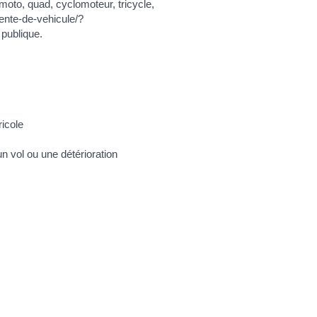
oto, quad, cyclomoteur, tricycle,
vente-de-vehicule/?
 publique.
ricole
n vol ou une détérioration