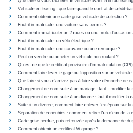
Que faire si vous rachetez le véhicule avant la fin du leasin
Véhicule en leasing : que faire quand le contrat de crédit-bai
Comment obtenir une carte grise véhicule de collection ?
Faut-il immatriculer une voiture sans permis ?
Comment immatriculer un 2 roues ou une moto d'occasion 
Faut-il immatriculer un vélo électrique ?
Faut-il immatriculer une caravane ou une remorque ?
Peut-on vendre ou acheter un véhicule non roulant ?
Qu'est-ce que le certificat provisoire d'immatriculation (CPI)
Comment faire lever le gage ou l'opposition sur un véhicule
Que faire si vous n'arrivez pas à faire votre démarche de ca
Changement de nom suite à un mariage : faut-il modifier la c
Changement de nom suite à un divorce : faut-il modifier la c
Suite à un divorce, comment faire enlever l'ex-époux sur la 
Séparation de concubins : comment retirer l'un d'eux de la c
Carte grise perdue, puis retrouvée après la demande de dupl
Comment obtenir un certificat W garage ?