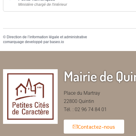
Ministère chargé de l'intérieur
©
Direction de l’information légale et administrative
comarquage developpé par
baseo.io
Mairie de Qui
Place du Martray
22800 Quintin
Tél. : 02 96 74 84 01
Contactez-nous