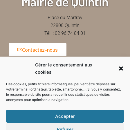
Mairie de Quintin
Place du Martray
22800 Quintin
Tél. : 02 96 74 84 01
Contactez-nous
Gérer le consentement aux
cookies
Horaires d'ouverture de la mairie
Des cookies, petits fichiers informatiques, peuvent être déposés sur
votre terminal (ordinateur, tablette, smartphone...). Si vous y consentez,
le responsable du site pourra recueillir des statistiques de visites
anonymes pour optimiser la navigation.
Accepter
Refuser