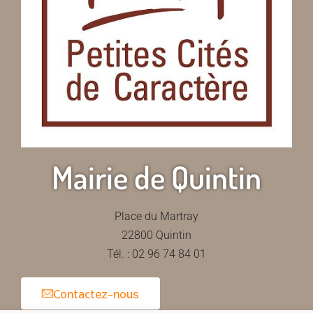
Mairie de Quintin
Place du Martray
22800 Quintin
Tél. : 02 96 74 84 01
Contactez-nous