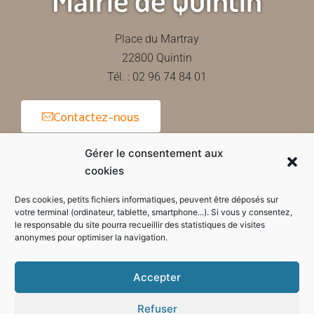
Place du Martray
22800 Quintin
Tél. : 02 96 74 84 01
Contactez-nous
Gérer le consentement aux
cookies
Horaires d'ouverture de la mairie
Des cookies, petits fichiers informatiques, peuvent être déposés sur
votre terminal (ordinateur, tablette, smartphone...). Si vous y consentez,
le responsable du site pourra recueillir des statistiques de visites
anonymes pour optimiser la navigation.
Accepter
Refuser