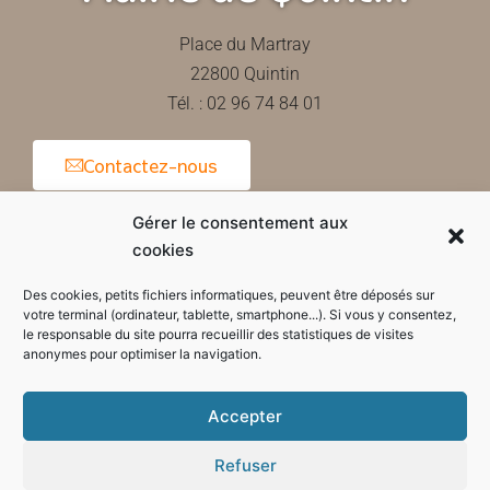
Place du Martray
22800 Quintin
Tél. : 02 96 74 84 01
Contactez-nous
Gérer le consentement aux
cookies
Horaires d'ouverture de la mairie
Des cookies, petits fichiers informatiques, peuvent être déposés sur
votre terminal (ordinateur, tablette, smartphone...). Si vous y consentez,
le responsable du site pourra recueillir des statistiques de visites
anonymes pour optimiser la navigation.
Accepter
Refuser