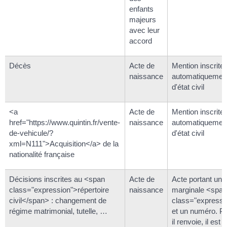
enfants
majeurs
avec leur
accord
Décès
Acte de
Mention inscrite
naissance
automatiquement
d'état civil
<a
Acte de
Mention inscrite
href="https://www.quintin.fr/vente-
naissance
automatiquement
de-vehicule/?
d'état civil
xml=N111">Acquisition</a> de la
nationalité française
Décisions inscrites au <span
Acte de
Acte portant une
class="expression">répertoire
naissance
marginale <span
civil</span> : changement de
class="express
régime matrimonial, tutelle, …
et un numéro. Po
il renvoie, il est