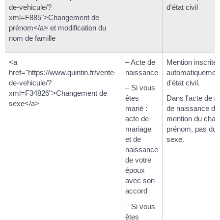
de-vehicule/?
d'état civil
xml=F885">Changement de
prénom</a> et modification du
nom de famille
<a
– Acte de
Mention inscrite
href="https://www.quintin.fr/vente-
naissance
automatiquement
de-vehicule/?
d'état civil.
– Si vous
xml=F34826">Changement de
êtes
Dans l'acte de ma
sexe</a>
marié :
de naissance du 
acte de
mention du cha
mariage
prénom, pas du
et de
sexe.
naissance
de votre
époux
avec son
accord
– Si vous
êtes