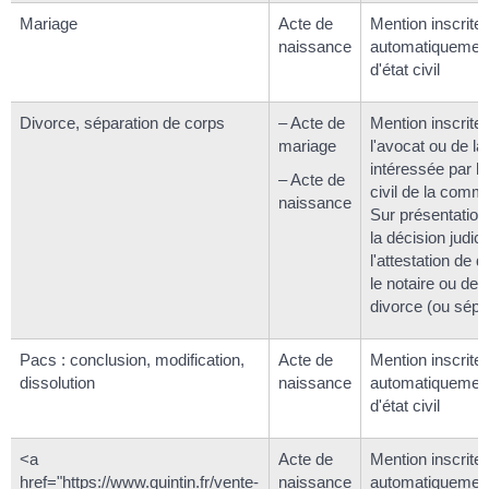
Mariage
Acte de
Mention inscrite
naissance
automatiquement
d'état civil
Divorce, séparation de corps
– Acte de
Mention inscrite
mariage
l'avocat ou de l
intéressée par le
– Acte de
civil de la comm
naissance
Sur présentation
la décision judic
l'attestation de 
le notaire ou de 
divorce (ou sépa
Pacs : conclusion, modification,
Acte de
Mention inscrite
dissolution
naissance
automatiquement
d'état civil
<a
Acte de
Mention inscrite
href="https://www.quintin.fr/vente-
naissance
automatiquement