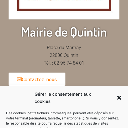
Mairie de Quintin
Place du Martray
22800 Quintin
Tél. : 02 96 74 84 01
Contactez-nous
Gérer le consentement aux
cookies
Horaires d'ouverture de la mairie
Des cookies, petits fichiers informatiques, peuvent être déposés sur
votre terminal (ordinateur, tablette, smartphone...). Si vous y consentez,
le responsable du site pourra recueillir des statistiques de visites