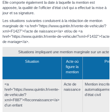
Elle comporte également la date à laquelle la mention est
apposée, la qualité de l'officier d'état civil qui a effectué la mise à
jour et sa signature.
Les situations suivantes conduisent à la rédaction de mention
marginale de <a href="https://www.quintin.fr/vente-de-vehicule/?
xml=F1427">l'acte de naissance</a> et/ou de <a
href="https://www.quintin.fr/vente-de-vehicule/?xml=F1432">l'acte
de mariage</a>.
Situations impliquant une mention marginale sur un acte d'é
Situation
Acte où
Préc
figure la
mention
<a
Acte de
Mention inscrite
href="https://www.quintin.fr/vente-
naissance
automatiquement
de-vehicule/?
d'état civil
xml=F887">Reconnaissance</a>
d'un enfant