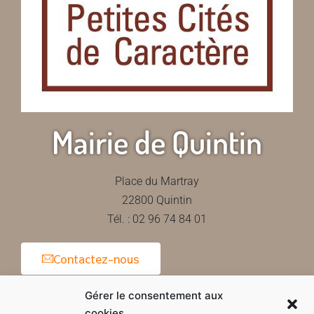
Mairie de Quintin
Place du Martray
22800 Quintin
Tél. : 02 96 74 84 01
Contactez-nous
Gérer le consentement aux
cookies